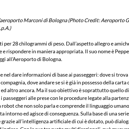
all’aeroporto Marconi di Bologna (Photo Credit: Aeroporto 
p.A.)
ti per 28 chilogrammi di peso. Dall’aspetto allegro e amich
e e rispondere in maniera appropriata. Il suo nome è Pepper 
gi all’Aeroporto di Bologna.
te nel dare informazioni di base ai passeggeri: dove si trova
compagnia, dove andare se si è già in possesso della carta 
 ed altro ancora. Ma il suo obiettivo è soprattutto quello di
e i passeggeri alle prese con le procedure legate alla partenz
n robot che non solo parla e comprende il linguaggio umano
 sta intorno ed agisce di conseguenza. Sulla base di una serie
razie all’intelligenza artificiale di cui è dotato, può dialoga