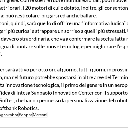
d inglese. Con le sue tre ruote multidirezionali, può muover
tri orari. I 20 motori di cui è dotato, inoltre, gli consento
na: può gesticolare, piegarsi ed anche ballare.
oni, quindi, sarà quello di offrire una “informativa ludica” 
eri più curiosi e strappare un sorriso a quelli più stressati.
avvero straordinaria, che va a confermare la scelta fatta n
ogna di puntare sulle nuove tecnologie per migliorare l’espe
.
sarà attivo per otto ore al giorno, tutti i giorni, in prossim
, ma nel futuro potrebbe spostarsi in altre aree del Termin
lta innovazione tecnologica, il primo del genere in un aeropo
n’idea di Intesa Sanpaolo Innovation Center con il supporto 
 Softec, che hanno permesso la personalizzazione del robot 
oftbank Robotics.
ogna
robot
Pepper
Marconi