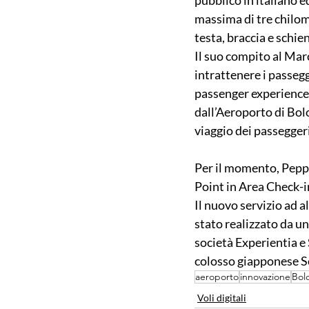
pubblico in italiano e
massima di tre chilome
testa, braccia e schie
Il suo compito al Marc
intrattenere i passegg
passenger experience d
dall’Aeroporto di Bol
viaggio dei passeggeri
Per il momento, Pepper 
Point in Area Check-in
Il nuovo servizio ad a
stato realizzato da u
società Experientia e
colosso giapponese S
aeroporto
innovazione
Bol
Voli digitali