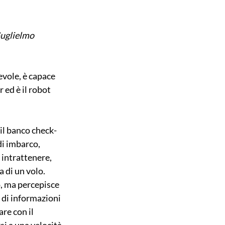
Guglielmo 
evole, è capace 
ed è il robot 
 il banco check-
di imbarco, 
 intrattenere, 
a di un volo.
, ma percepisce 
 di informazioni 
re con il 