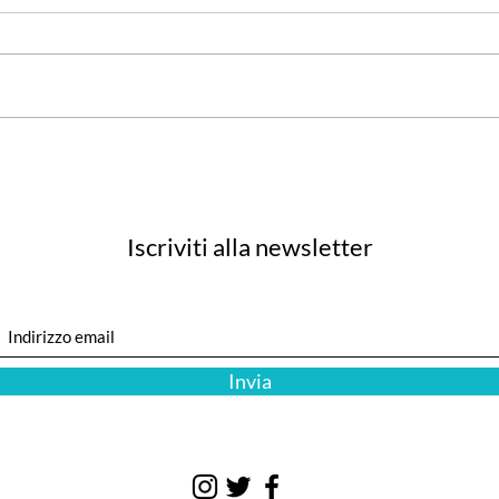
Starlink e Hawaiian insieme
La te
per fornire Internet veloce e
terzo
gratuito a bordo dal 2023
Iscriviti alla newsletter
Invia