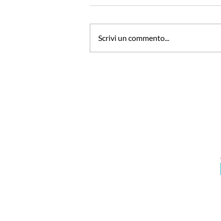
Scrivi un commento...
ITA introduce il
riconoscimento facciale a
Catania