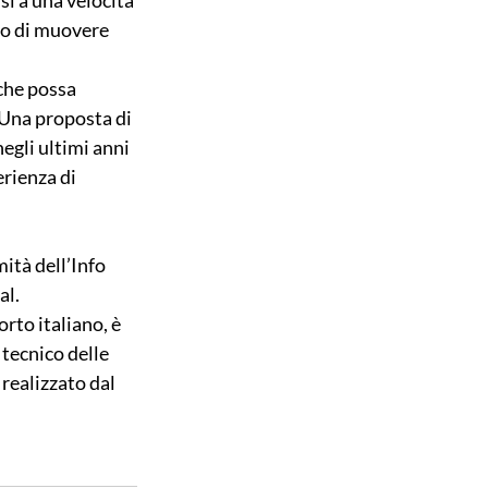
si a una velocità 
no di muovere 
che possa 
 Una proposta di 
egli ultimi anni 
rienza di 
ità dell’Info 
al.
rto italiano, è 
tecnico delle 
realizzato dal 