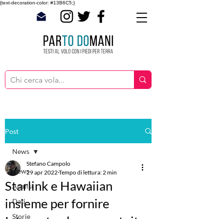
{text-decoration-color: #13B6C5;}
Post
News
Stefano Campolo
News
29 apr 2022
Tempo di lettura: 2 min
Starlink e Hawaiian
Analisi
insieme per fornire
Dati
Storie