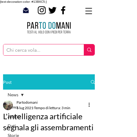
{text-decoration-color: #13B6C5;}
Post
News
Partodomani
News
6 lug 2021
Tempo di lettura: 3 min
L'intelligenza artificiale
Analisi
segnala gli assembramenti
Dati
Storie