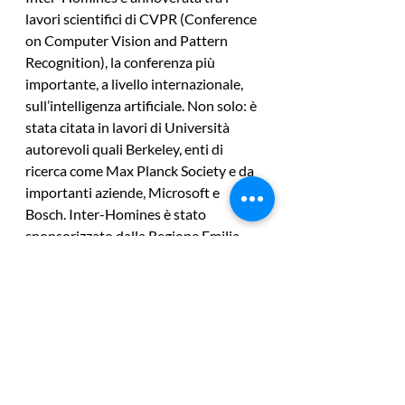
lavori scientifici di CVPR (Conference 
on Computer Vision and Pattern 
Recognition), la conferenza più 
importante, a livello internazionale, 
sull’intelligenza artificiale. Non solo: è 
stata citata in lavori di Università 
autorevoli quali Berkeley, enti di 
ricerca come Max Planck Society e da 
importanti aziende, Microsoft e 
Bosch. Inter-Homines è stato 
sponsorizzato dalla Regione Emilia-
Romagna, scelto fra i migliori 16 
progetti di innovazione per lo 
sviluppo di soluzioni per contrastare il 
Covid. Ha inoltre vinto il Best Demo 
Award di Eccv (European conference 
on computer vision)