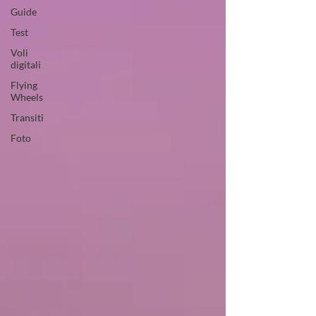
Guide
Test
Voli
digitali
Flying
Wheels
Transiti
Foto