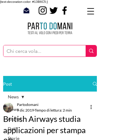
{text-decoration-color: #13B6C5;}
Post
News
Partodomani
News
9 dic 2019
Tempo di lettura: 2 min
British Airways studia
Analisi
applicazioni per stampa
Dati
Storie