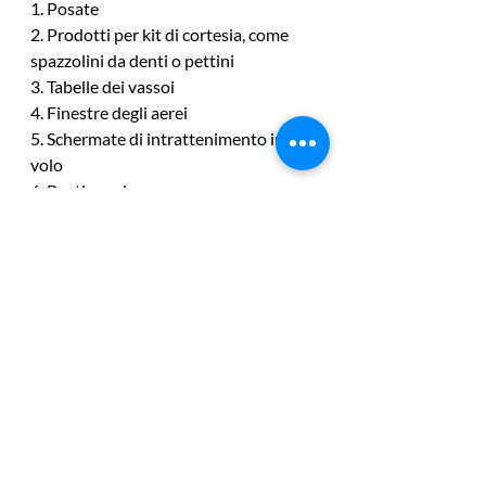
1. Posate
2. Prodotti per kit di cortesia, come 
spazzolini da denti o pettini
3. Tabelle dei vassoi
4. Finestre degli aerei
5. Schermate di intrattenimento in 
volo
6. Posti a sedere
7. Contenitori per bagagli
8. Circuiti per componenti elettrici
9. Interruttori del ponte di volo
10. Gusci di aeromobili
British Airways
innovazione
stampa 3d
Voli digitali
Post recenti
Mostra tutti