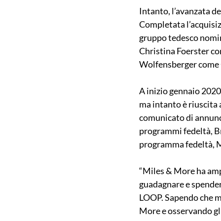
Intanto, l’avanzata del
Completata l’acquisizi
gruppo tedesco nomina
Christina Foerster co
Wolfensberger come C
A inizio gennaio 2020
ma intanto è riuscita 
comunicato di annuncio
programmi fedeltà, Bru
programma fedeltà, M
“Miles & More ha ampia
guadagnare e spendere 
LOOP. Sapendo che mo
More e osservando gli