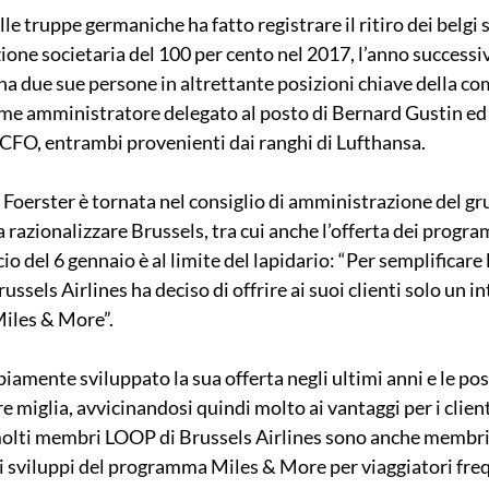
le truppe germaniche ha fatto registrare il ritiro dei belgi su
one societaria del 100 per cento nel 2017, l’anno successivo 
 due sue persone in altrettante posizioni chiave della co
me amministratore delegato al posto di Bernard Gustin ed 
FO, entrambi provenienti dai ranghi di Lufthansa.
 Foerster è tornata nel consiglio di amministrazione del g
a razionalizzare Brussels, tra cui anche l’offerta dei program
 del 6 gennaio è al limite del lapidario: “Per semplificare l
ssels Airlines ha deciso di offrire ai suoi clienti solo un i
iles & More”.
mente sviluppato la sua offerta negli ultimi anni e le poss
miglia, avvicinandosi quindi molto ai vantaggi per i clienti
lti membri LOOP di Brussels Airlines sono anche membri 
 sviluppi del programma Miles & More per viaggiatori frequ