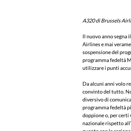
A320 di Brussels Airli
Il nuovo anno segna i
Airlines e mai verame
sospensione del prog
programma fedeltà Mi
utilizzare i punti acc
Da alcuni anni volo r
convinto del tutto. No
diversivo di comunicaz
programma fedeltà pi
doppione o, per certi 
nazionale rispetto all
quanto con la raziona