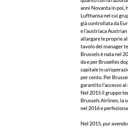
anni Novanta in poi, h
Lufthansa nel cui gru
già controllata da Eur
e l’austriaca Austrian
allargare le proprie a
tavolo dei manager ted
Brussels è nata nel 20
da e per Bruxelles dop
capitale in un’operazi
per cento. Per Brussel
garantito l’accesso a
Nel 2015 il gruppo ted
Brussels Airlines, la 
nel 2016 e perfeziona
Nel 2015, pur avendo 