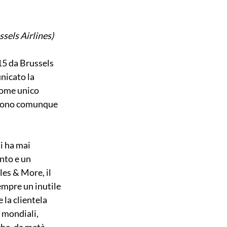
ssels Airlines)
15 da Brussels 
nicato la 
come unico 
ssono comunque 
i ha mai 
nto e un 
les & More, il 
mpre un inutile 
la clientela 
 mondiali, 
he, da metà 