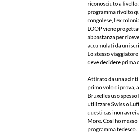
riconosciuto a livello
programma rivolto qua
congolese, l’ex coloni
LOOP viene progettato
abbastanza per ricever
accumulati da un iscri
Lo stesso viaggiatore
deve decidere prima di
Attirato da una scinti
primo volo di prova, 
Bruxelles uso spesso l
utilizzare Swiss o Luf
questi casi non avrei
More. Così ho messo n
programma tedesco.