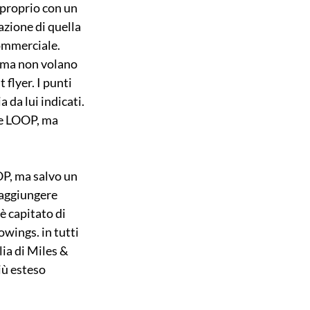
 proprio con un 
zione di quella 
commerciale.
 ma non volano 
flyer. I punti 
 da lui indicati. 
 e LOOP, ma 
OP, ma salvo un 
raggiungere 
è capitato di 
wings. in tutti 
ia di Miles & 
ù esteso 