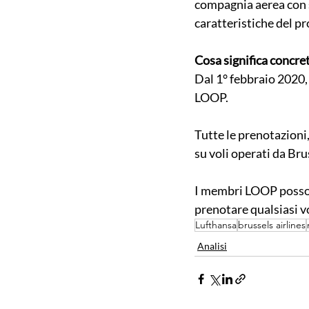
compagnia aerea con s
caratteristiche del p
Cosa significa concr
Dal 1° febbraio 2020,
LOOP.
Tutte le prenotazioni,
su voli operati da Br
I membri LOOP posson
prenotare qualsiasi v
Lufthansa
brussels airlines
Analisi