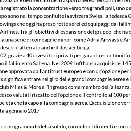
a registrato la concentrazione verso tre grandi poli, uno dei
ppo sono nel tempo confluite la svizzera Swiss, la tedesca
owings che oggi ha preso rotte aerei ed equipaggi dal falli
 Airlines. Tra gli obiettivi di espansione del gruppo, che ha
li a una serie di compagnie minori come Adria Airways e Air
eschi è atterrato anche il dossier belga.
02, grazie a 40 investitori privati per garantire continuità 
o il fallimento Sabena. Nel 2009 Lufthansa acquisisce il 45
one approvata dall’antitrust europea e con un’opzione per i
s significa entrare nel giro delle grandi compagnie aeree e in
l club Miles & More e l’ingresso come membro dell’alleanza S
esco valuta il riscatto dell’opzione e il controllo al 100 per
società che fa capo alla compagnia aerea. L’acquisizione ver
ta a gennaio 2017.
un programma fedeltà solido, con milioni di utenti e con u