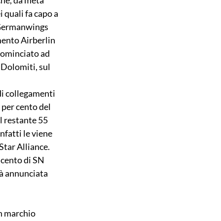
 quali fa capo a 
 Germanwings 
mento Airberlin 
 cominciato ad 
 Dolomiti, sul 
di collegamenti 
 per cento del 
l restante 55 
fatti le viene 
tar Alliance. 
 cento di SN 
rà annunciata 
n marchio 