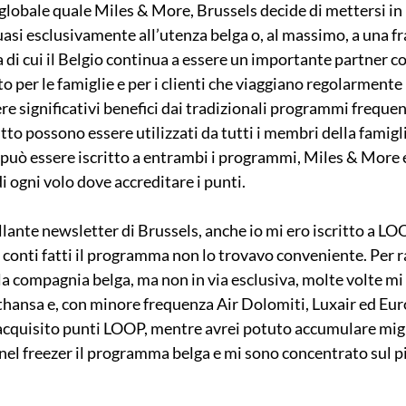
 globale quale Miles & More, Brussels decide di mettersi in
si esclusivamente all’utenza belga o, al massimo, a una fra
a di cui il Belgio continua a essere un importante partner 
 per le famiglie e per i clienti che viaggiano regolarmente
e significativi benefici dai tradizionali programmi frequent 
tto possono essere utilizzati da tutti i membri della famiglia
 può essere iscritto a entrambi i programmi, Miles & More
 ogni volo dove accreditare i punti.
llante newsletter di Brussels, anche io mi ero iscritto a LO
a conti fatti il programma non lo trovavo conveniente. Per 
a compagnia belga, ma non in via esclusiva, molte volte mi 
thansa e, con minore frequenza Air Dolomiti, Luxair ed Euro
 acquisito punti LOOP, mentre avrei potuto accumulare migl
el freezer il programma belga e mi sono concentrato sul pi