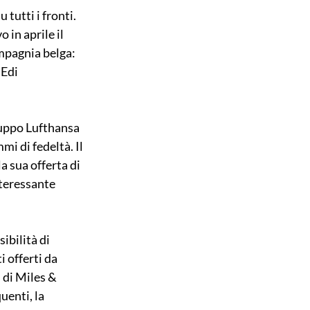
 tutti i fronti. 
in aprile il 
mpagnia belga: 
Edi 
ruppo Lufthansa 
mi di fedeltà. Il 
a sua offerta di 
nteressante 
ibilità di 
 offerti da 
di Miles & 
enti, la 