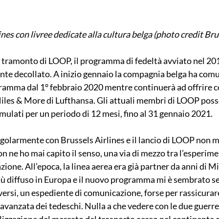
nes con livree dedicate alla cultura belga (photo credit Bru
l tramonto di LOOP, il programma di fedeltà avviato nel 20
nte decollato. A inizio gennaio la compagnia belga ha comu
ramma dal 1° febbraio 2020 mentre continuerà ad offrire 
les & More di Lufthansa. Gli attuali membri di LOOP po
umulati per un periodo di 12 mesi, fino al 31 gennaio 2021.
egolarmente con Brussels Airlines e il lancio di LOOP non m
n ne ho mai capito il senso, una via di mezzo tra l’esperime
ione. All’epoca, la linea aerea era già partner da anni di Mi
ù diffuso in Europa e il nuovo programma mi è sembrato se
versi, un espediente di comunicazione, forse per rassicurare 
’avanzata dei tedeschi. Nulla a che vedere con le due guerre
lizzazione del mercato del trasporto aereo nel continente c