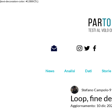
{text-decoration-color: #13B6C5;}
News
Analisi
Dati
Storie
Stefano Campolo
9
Foto
Loop, fine d
Aggiornamento:
10 dic 20