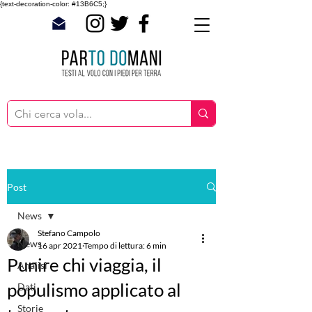
{text-decoration-color: #13B6C5;}
Post
News
Stefano Campolo
News
16 apr 2021
Tempo di lettura: 6 min
Punire chi viaggia, il
Analisi
populismo applicato al
Dati
Storie