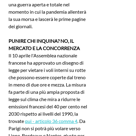
una guerra aperta e totale nel 
momento in cui la pandemia allenterà 
la sua morsa e lascerà le prime pagine 
dei giornali.
PUNIRE CHI INQUINA? NO, IL 
MERCATO E LA CONCORRENZA
Il 10 aprile l'Assemblea nazionale 
francese ha approvato un disegno di 
legge per vietare i voli interni su rotte 
che possono essere coperte dal treno 
in meno di due ore e mezza. La misura 
fa parte di una più ampia proposta di 
legge sul clima che mira a ridurre le 
emissioni francesi del 40 per cento nel 
2030 rispetto ai livelli del 1990, la 
trovate 
qui - articolo 36 comma 4
. Da 
Parigi non si potrà più volare verso 
Lione, Bordeaux e Nantes, giusto per 