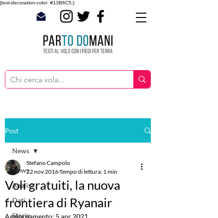
{text-decoration-color: #13B6C5;}
Post
News
Stefano Campolo
News
22 nov 2016
Tempo di lettura: 1 min
Voli gratuiti, la nuova
Analisi
frontiera di Ryanair
Dati
Storie
Aggiornamento:
5 apr 2021