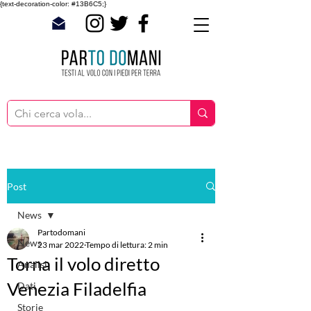
{text-decoration-color: #13B6C5;}
Post
News
Partodomani
News
23 mar 2022
Tempo di lettura: 2 min
Torna il volo diretto
Analisi
Venezia Filadelfia
Dati
Storie