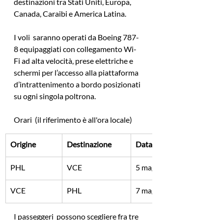
destinazioni tra Stati Uniti, Europa, 
Canada, Caraibi e America Latina.
I voli  saranno operati da Boeing 787-
8 equipaggiati con collegamento Wi-
Fi ad alta velocità, prese elettriche e 
schermi per l’accesso alla piattaforma 
d’intrattenimento a bordo posizionati 
su ogni singola poltrona. 
Orari  (il riferimento è all'ora locale)
Origine
Destinazione
Data inizio
PHL
VCE
5 maggio 2022
VCE
PHL
7 maggio 2022
I passeggeri  possono scegliere fra tre 