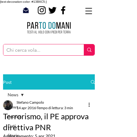
{text-decoration-color: #13B6C5;}
Post
News
Stefano Campolo
News
14 apr 2016
Tempo di lettura: 3 min
Terrorismo, il PE approva
Analisi
direttiva PNR
Dati
Storie
Aggiornamento:
5 apr 2021