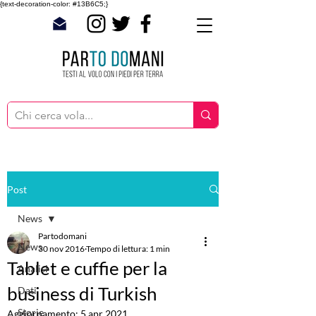
{text-decoration-color: #13B6C5;}
Post
News
Partodomani
News
30 nov 2016
Tempo di lettura: 1 min
Tablet e cuffie per la
Analisi
business di Turkish
Dati
Storie
Aggiornamento:
5 apr 2021