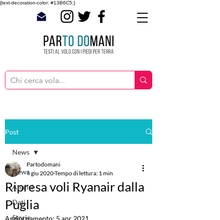
{text-decoration-color: #13B6C5;}
Post
News
Partodomani
News
4 giu 2020
Tempo di lettura: 1 min
Ripresa voli Ryanair dalla
Analisi
Puglia
Dati
Storie
Aggiornamento:
5 apr 2021