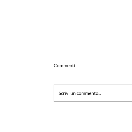
Commenti
Scrivi un commento...
'Voglia di Volare' con ITA
Airways