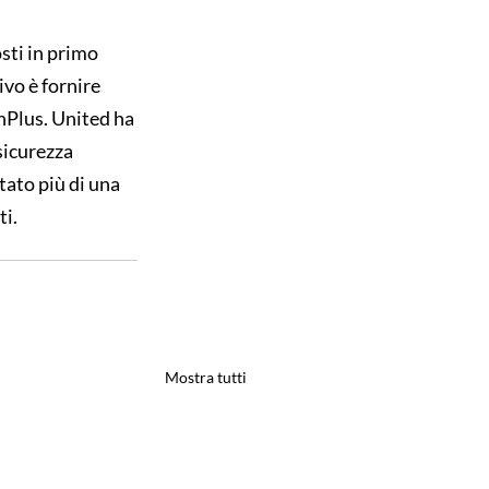
sti in primo 
vo è fornire 
nPlus. United ha 
sicurezza 
ato più di una 
i. 
Mostra tutti