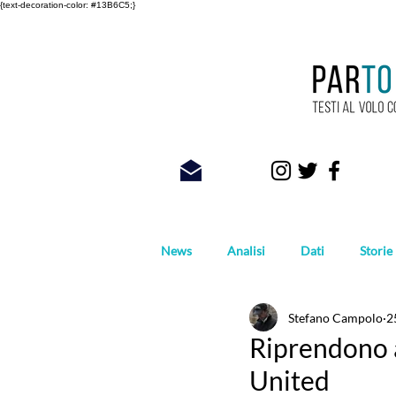
{text-decoration-color: #13B6C5;}
News
Analisi
Dati
Storie
Stefano Campolo
2
Foto
Riprendono a m
United