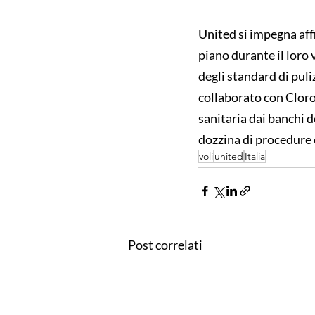
United si impegna affi
piano durante il loro 
degli standard di pul
collaborato con Clorox
sanitaria dai banchi 
dozzina di procedure e
voli
united
Italia
Post correlati