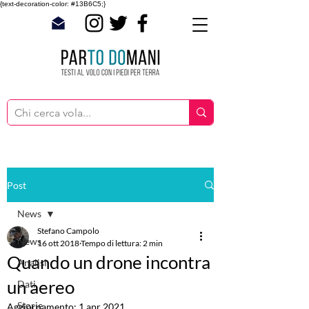
{text-decoration-color: #13B6C5;}
Post
News
Stefano Campolo
News
16 ott 2018
Tempo di lettura: 2 min
Quando un drone incontra
Analisi
un aereo
Dati
Storie
Aggiornamento:
1 apr 2021