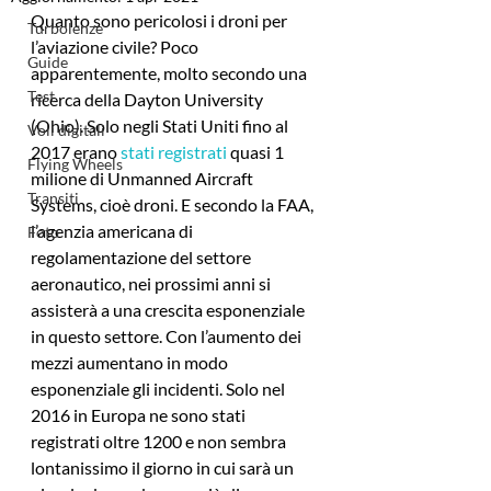
Quanto sono pericolosi i droni per 
Turbolenze
l’aviazione civile? Poco 
Guide
apparentemente, molto secondo una 
Test
ricerca della Dayton University 
(Ohio). Solo negli Stati Uniti fino al 
Voli digitali
2017 erano 
stati registrati
 quasi 1 
Flying Wheels
milione di Unmanned Aircraft 
Transiti
Systems, cioè droni. E secondo la FAA, 
l’agenzia americana di 
Foto
regolamentazione del settore 
aeronautico, nei prossimi anni si 
assisterà a una crescita esponenziale 
in questo settore. Con l’aumento dei 
mezzi aumentano in modo 
esponenziale gli incidenti. Solo nel 
2016 in Europa ne sono stati 
registrati oltre 1200 e non sembra 
lontanissimo il giorno in cui sarà un 