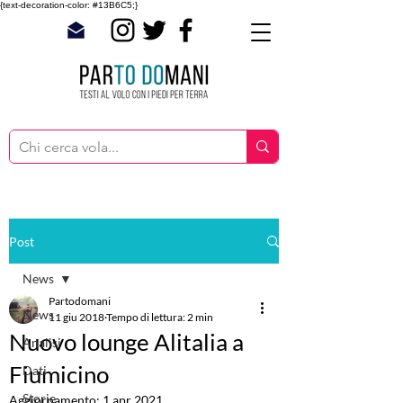
{text-decoration-color: #13B6C5;}
Post
News
Partodomani
News
11 giu 2018
Tempo di lettura: 2 min
Nuovo lounge Alitalia a
Analisi
Fiumicino
Dati
Storie
Aggiornamento:
1 apr 2021