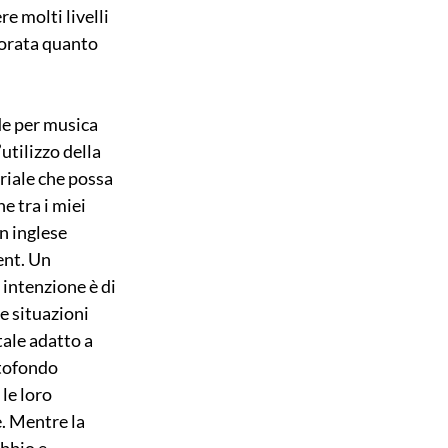
 molti livelli 
norata quanto 
de per musica 
utilizzo della 
iale che possa 
 tra i miei 
n inglese 
nt. Un 
intenzione è di 
 situazioni 
ale adatto a 
ttofondo 
le loro 
. Mentre la 