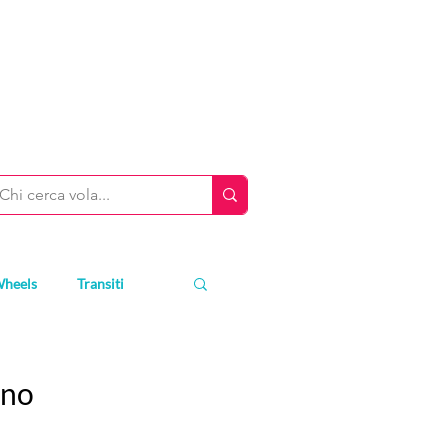
Wheels
Transiti
Eno