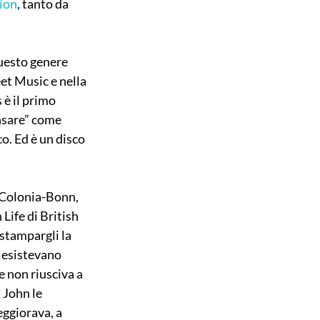
ion
, tanto da 
uesto genere 
et Music e nella 
è il primo 
nsare” come 
o. Ed è un disco 
 Colonia-Bonn, 
ife di British 
stampargli la 
 esistevano 
 non riusciva a 
 John le 
eggiorava, a 