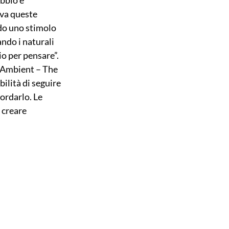
bbio e 
va queste 
do uno stimolo 
ndo i naturali 
io per pensare”.
e Ambient – The 
ilità di seguire 
ordarlo. Le 
 creare 