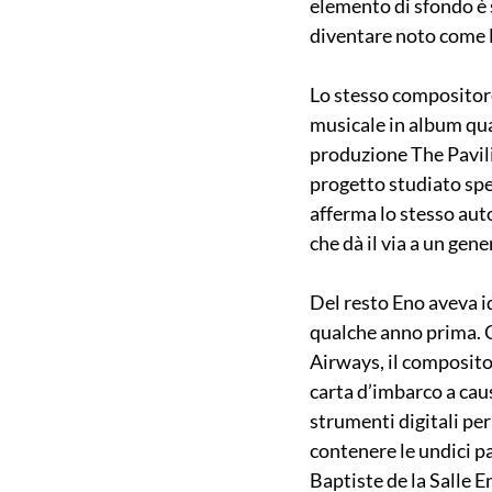
elemento di sfondo è
diventare noto come M
Lo stesso compositore
musicale in album qua
produzione The Pavili
progetto studiato spe
afferma lo stesso auto
che dà il via a un gene
Del resto Eno aveva i
qualche anno prima. C
Airways, il compositor
carta d’imbarco a cau
strumenti digitali per
contenere le undici p
Baptiste de la Salle E