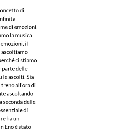
concetto di 
finita 
eme di emozioni, 
iamo la musica 
emozioni, il 
 ascoltiamo 
erché ci stiamo 
 parte delle 
le ascolti. Sia 
treno all’ora di 
ate ascoltando 
a seconda delle 
ssenziale di 
re ha un 
n Eno è stato 