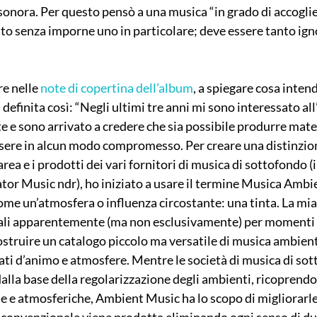
onora. Per questo pensò a una musica “in grado di accogliere
olto senza imporne uno in particolare; deve essere tanto ig
e nelle 
note di copertina dell’album
, a spiegare cosa inten
definita così: “Negli ultimi tre anni mi sono interessato all’
e sono arrivato a credere che sia possibile produrre mater
sere in alcun modo compromesso. Per creare una distinzione
rea e i prodotti dei vari fornitori di musica di sottofondo (i
or Music ndr), ho iniziato a usare il termine Musica Ambie
ome un’atmosfera o influenza circostante: una tinta. La mia 
nali apparentemente (ma non esclusivamente) per momenti e
 costruire un catalogo piccolo ma versatile di musica ambient
tati d’animo e atmosfere. Mentre le società di musica di so
lla base della regolarizzazione degli ambienti, ricoprendo 
he e atmosferiche, Ambient Music ha lo scopo di migliorarle