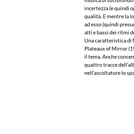
musica di sottofondo 
incertezza (e quindi 
qualità. E mentre la 
ad esso (quindi presum
alti e bassi dei ritmi
Una caratteristica di
Plateaux of Mirror (19
il tema. Anche concent
quattro tracce dell’alb
nell’ascoltatore lo sp