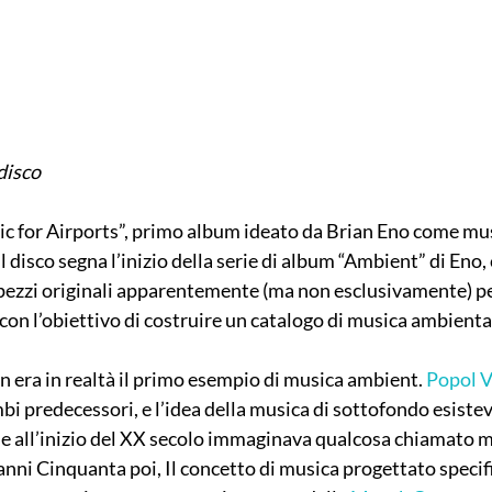
disco
c for Airports”, primo album ideato da Brian Eno come mus
l disco segna l’inizio della serie di album “Ambient” di Eno,
 pezzi originali apparentemente (ma non esclusivamente) p
 con l’obiettivo di costruire un catalogo di musica ambienta
n era in realtà il primo esempio di musica ambient. 
Popol 
i predecessori, e l’idea della musica di sottofondo esisteva
e all’inizio del XX secolo immaginava qualcosa chiamato m
anni Cinquanta poi, Il concetto di musica progettato spec