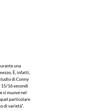
durante una 
ezzo. È, infatti, 
 studio di Conny 
29 15/16 secondi 
e si muove nel 
quel particolare 
 di varietà”.