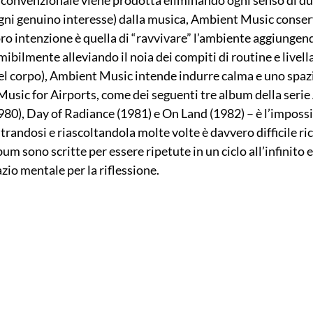
convenzionale viene prodotta eliminando ogni senso di du
ogni genuino interesse) dalla musica, Ambient Music conser
loro intenzione è quella di “ravvivare” l’ambiente aggiungen
ibilmente alleviando il noia dei compiti di routine e livella
 del corpo), Ambient Music intende indurre calma e uno spaz
 Music for Airports, come dei seguenti tre album della seri
80), Day of Radiance (1981) e On Land (1982) – è l’impossib
randosi e riascoltandola molte volte è davvero difficile ric
um sono scritte per essere ripetute in un ciclo all’infinito e
azio mentale per la riflessione.