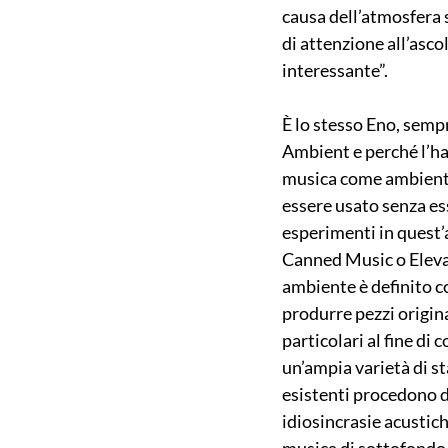
causa dell’atmosfera s
di attenzione all’asc
interessante”.
È lo stesso Eno, sempr
Ambient e perché l’ha 
musica come ambiente 
essere usato senza es
esperimenti in quest’a
Canned Music o Elevat
ambiente è definito c
produrre pezzi origi
particolari al fine di
un’ampia varietà di s
esistenti procedono da
idiosincrasie acustic