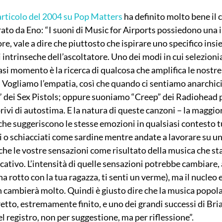
articolo del 2004 su Pop Matters
 ha definito molto bene il 
ato da Eno: “I suoni di Music for Airports possiedono una in
, vale a dire che piuttosto che ispirare uno specifico insi
 intrinseche dell’ascoltatore. Uno dei modi in cui selezion
asi momento è la ricerca di qualcosa che amplifica le nostre 
 Vogliamo l’empatia, così che quando ci sentiamo anarchici
 dei Sex Pistols; oppure suoniamo “Creep” dei Radiohead p
vi di autostima. E la natura di queste canzoni – la maggior
 che suggeriscono le stesse emozioni in qualsiasi contesto tu 
li o schiacciati come sardine mentre andate a lavorare su un 
che le vostre sensazioni come risultato della musica che st
cativo. L’intensità di quelle sensazioni potrebbe cambiare, 
a rotto con la tua ragazza, ti senti un verme), ma il nucleo e
 cambierà molto. Quindi è giusto dire che la musica popola
etto, estremamente finito, e uno dei grandi successi di Bria
l registro, non per suggestione, ma per riflessione”.