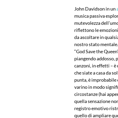
John Davidson in un 
musica passiva esplor
mutevolezza dell’umore
riflettono le emozioni
da ascoltare in qualsi
nostro stato mentale.
“God Save the Queen”
piangendo addosso, pri
canzoni, in effetti – è
che siate a casa da so
punta, è improbabile 
varino in modo signifi
circostanze (hai appen
quella sensazione non
registro emotivo ristr
quello di ampliare que