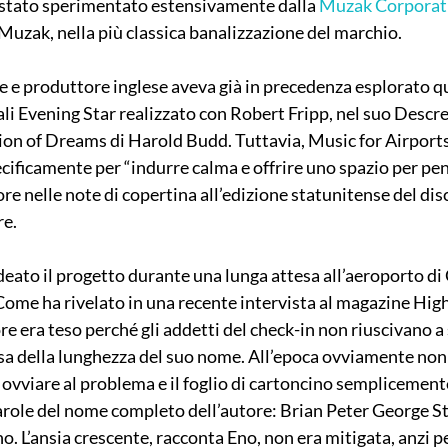
 stato sperimentato estensivamente dalla 
Muzak Corporat
uzak, nella più classica banalizzazione del marchio.
 e produttore inglese aveva già in precedenza esplorato q
li Evening Star realizzato con Robert Fripp, nel suo Descre
on of Dreams di Harold Budd. Tuttavia, Music for Airports 
cificamente per “indurre calma e offrire uno spazio per pe
re nelle note di copertina all’edizione statunitense del disc
re.
deato il progetto durante una lunga attesa all’aeroporto di
ome ha rivelato in una recente intervista al magazine High L
e era teso perché gli addetti del check-in non riuscivano a 
sa della lunghezza del suo nome. All’epoca ovviamente non
 ovviare al problema e il foglio di cartoncino semplicemente
arole del nome completo dell’autore: Brian Peter George St
no. L’ansia crescente, racconta Eno, non era mitigata, anzi p