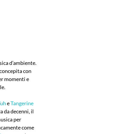
ica d’ambiente. 
 concepita con 
er momenti e 
le.
Vuh
 e 
Tangerine 
 da decenni, il 
usica per 
ificamente come 