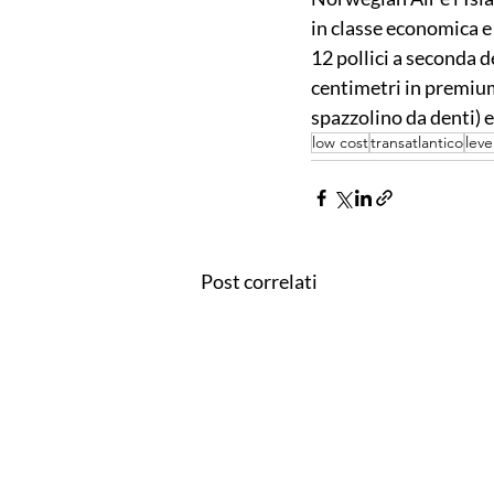
in classe economica e
12 pollici a seconda de
centimetri in premium.
spazzolino da denti) e
low cost
transatlantico
leve
Post correlati