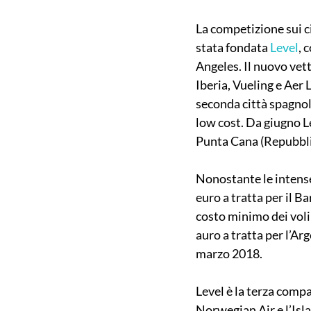
La competizione sui ci
stata fondata 
Level
, 
Angeles. Il nuovo vett
Iberia, Vueling e Aer 
seconda città spagnola
low cost. Da giugno L
Punta Cana (Repubbli
Nonostante le intense 
euro a tratta per il Ba
costo minimo dei voli a
auro a tratta per l’Ar
marzo 2018.
Level è la terza compa
Norwegian Air e l’Isl