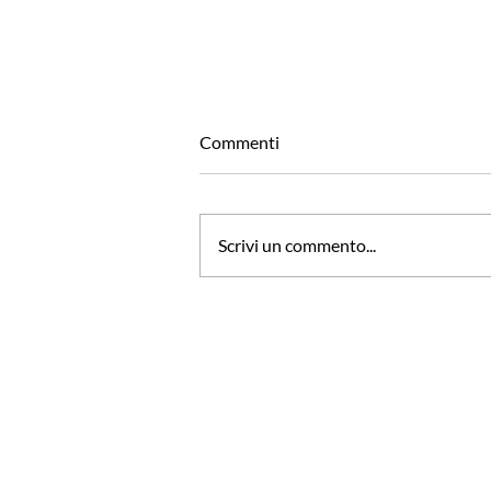
Commenti
Scrivi un commento...
'Voglia di Volare' con ITA
Airways