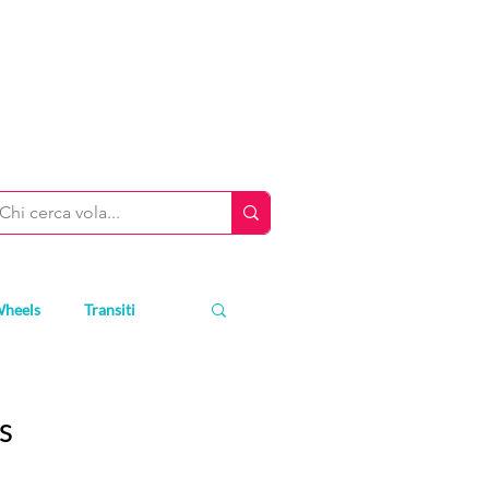
Wheels
Transiti
s