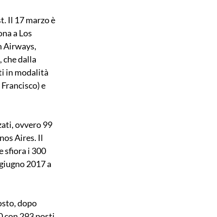
. Il 17 marzo è 
ona a Los 
h Airways, 
 che dalla 
i in modalità 
Francisco) e 
zati, ovvero 99 
os Aires. Il 
 sfiora i 300 
 giugno 2017 a 
osto, dopo 
 con 293 posti 