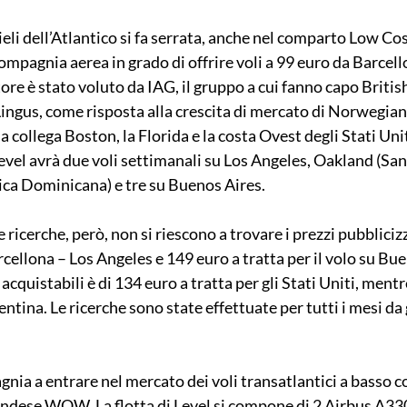
eli dell’Atlantico si fa serrata, anche nel comparto Low Cost
compagnia aerea in grado di offrire voli a 99 euro da Barcell
ore è stato voluto da IAG, il gruppo a cui fanno capo Britis
Lingus, come risposta alla crescita di mercato di Norwegian,
 collega Boston, la Florida e la costa Ovest degli Stati Unit
evel avrà due voli settimanali su Los Angeles, Oakland (San 
ca Dominicana) e tre su Buenos Aires.
ricerche, però, non si riescono a trovare i prezzi pubbliciz
rcellona – Los Angeles e 149 euro a tratta per il volo su Buen
cquistabili è di 134 euro a tratta per gli Stati Uniti, mentre
gentina. Le ricerche sono state effettuate per tutti i mesi da
gnia a entrare nel mercato dei voli transatlantici a basso c
andese WOW. La flotta di Level si compone di 2 Airbus A330