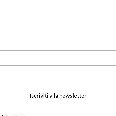
Lumi
Primo equipaggio femminile
pilota B747 dall'Italia
Iscriviti alla newsletter