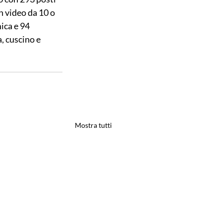
 video da 10 o 
ica e 94 
, cuscino e 
Mostra tutti