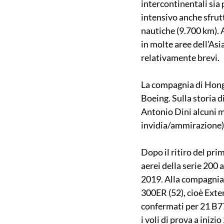
intercontinentali sia 
intensivo anche sfrutt
nautiche (9.700 km). A
in molte aree dell’Asia
relativamente brevi.
La compagnia di Hong 
Boeing. Sulla storia 
Antonio Dini alcuni me
invidia/ammirazione),
Dopo il ritiro del pri
aerei della serie 200 a
2019. Alla compagnia 
300ER (52), cioè Exten
confermati per 21 B77
i voli di prova a inizi