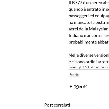
Il B777 è un aereo abb
quando è entrato in se
passeggeri ed equipagg
ha mancato la pista in
aerei della Malaysian 
Indiano e ancora si ce
probabilmente abbattu
Nelle diverse versioni
e ci sono ordini arretr
boeing
B777
Cathay Pacific
Storie
Post correlati