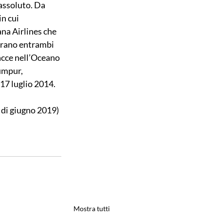
 assoluto. Da 
n cui 
ana Airlines che 
 erano entrambi 
acce nell’Oceano 
umpur, 
 17 luglio 2014.
 di giugno 2019) 
Mostra tutti