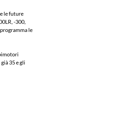
e le future 
200LR, -300, 
n programma le 
bimotori 
ià 35 e gli 