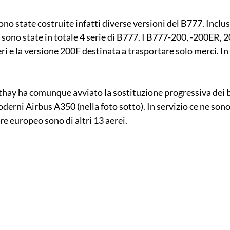
ono state costruite infatti diverse versioni del B777. Inclus
ci sono state in totale 4 serie di B777. I B777-200, -200ER, 
ri e la versione 200F destinata a trasportare solo merci. I
athay ha comunque avviato la sostituzione progressiva dei 
derni Airbus A350 (nella foto sotto). In servizio ce ne sono g
ore europeo sono di altri 13 aerei.