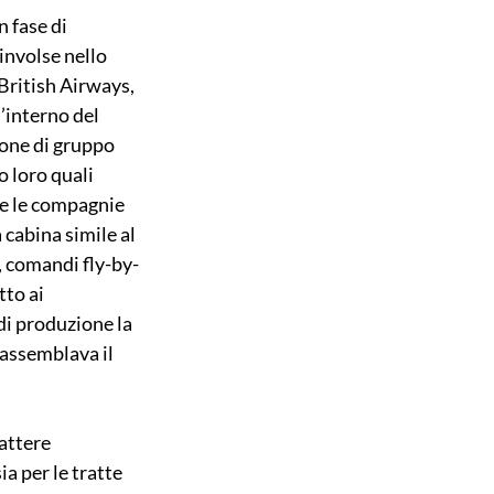
 fase di 
involse nello 
British Airways, 
’interno del 
one di gruppo 
 loro quali 
 e le compagnie 
cabina simile al 
a, comandi fly-by-
to ai 
i produzione la 
 assemblava il 
attere 
a per le tratte 