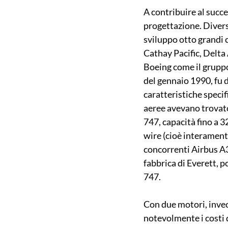
A contribuire al succe
progettazione. Diversa
sviluppo otto grandi 
Cathay Pacific, Delta 
Boeing come il gruppo
del gennaio 1990, fu d
caratteristiche speci
aeree avevano trovato
747, capacità fino a 3
wire (cioè interament
concorrenti Airbus A
fabbrica di Everett, p
747.
Con due motori, invec
notevolmente i costi 