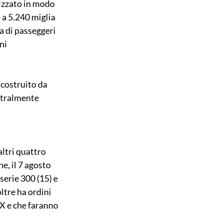
lizzato in modo 
 a 5.240 miglia 
a di passeggeri 
ni 
costruito da 
stralmente 
ltri quattro 
e, il 7 agosto 
erie 300 (15) e 
ltre ha ordini 
X e che faranno 