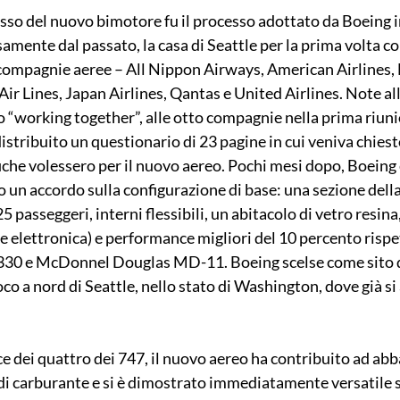
sso del nuovo bimotore fu il processo adottato da Boeing in
mente dal passato, la casa di Seattle per la prima volta co
compagnie aeree – All Nippon Airways, American Airlines, 
Air Lines, Japan Airlines, Qantas e United Airlines. Note all
 “working together”, alle otto compagnie nella prima riuni
istribuito un questionario di 23 pagine in cui veniva chiesto
fiche volessero per il nuovo aereo. Pochi mesi dopo, Boeing
 un accordo sulla configurazione di base: una sezione della 
25 passeggeri, interni flessibili, un abitacolo di vetro resin
e elettronica) e performance migliori del 10 percento rispet
330 e McDonnel Douglas MD-11. Boeing scelse come sito d
oco a nord di Seattle, nello stato di Washington, dove già si
e dei quattro dei 747, il nuovo aereo ha contribuito ad abb
di carburante e si è dimostrato immediatamente versatile si