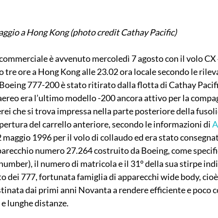
aggio a Hong Kong (photo credit Cathay Pacific)
o commerciale è avvenuto mercoledì 7 agosto con il volo CX 
 tre ore a Hong Kong alle 23.02 ora locale secondo le rileva
l Boeing 777-200 è stato ritirato dalla flotta di Cathay Pacif
L’aereo era l’ultimo modello -200 ancora attivo per la comp
rei che si trova impressa nella parte posteriore della fusolie
pertura del carrello anteriore, secondo le informazioni di 
A
22 maggio 1996 per il volo di collaudo ed era stato consegnat
parecchio numero 27.264 costruito da Boeing, come specifi
umber), il numero di matricola e il 31° della sua stirpe indi
o dei 777, fortunata famiglia di apparecchi wide body, cioè
stinata dai primi anni Novanta a rendere efficiente e poco co
 e lunghe distanze.