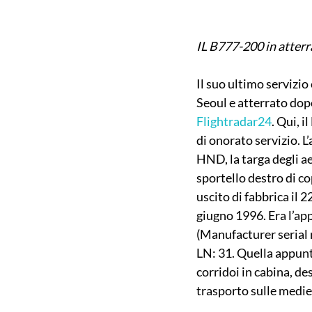
IL B777-200 in atterr
Il suo ultimo servizi
Seoul e atterrato dopo
Flightradar24
. Qui, i
di onorato servizio. 
HND, la targa degli ae
sportello destro di co
uscito di fabbrica il 
giugno 1996. Era l’ap
(Manufacturer serial n
LN: 31. Quella appunt
corridoi in cabina, de
trasporto sulle medie