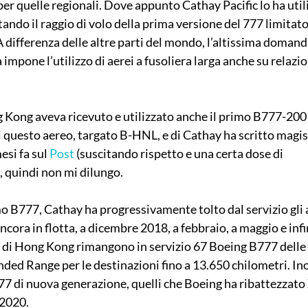
per quelle regionali. Dove appunto Cathay Pacific lo ha uti
ando il raggio di volo della prima versione del 777 limitato
 differenza delle altre parti del mondo, l’altissima domand
 impone l’utilizzo di aerei a fusoliera larga anche su relazio
Kong aveva ricevuto e utilizzato anche il primo B777-200 
di questo aereo, targato B-HNL, e di Cathay ha scritto magi
si fa sul 
Post
 (suscitando rispetto e una certa dose di 
 quindi non mi dilungo.
mo B777, Cathay ha progressivamente tolto dal servizio gli a
ncora in flotta, a dicembre 2018, a febbraio, a maggio e infin
di Hong Kong rimangono in servizio 67 Boeing B777 delle s
ded Range per le destinazioni fino a 13.650 chilometri. Ino
7 di nuova generazione, quelli che Boeing ha ribattezzato 
o 2020.