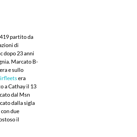
419 partito da 
zioni di 
ic dopo 23 anni 
agnia. Marcato B-
ra e sullo 
irfleets
 era 
o a Cathay il 13 
cato dal Msn 
cato dalla sigla 
 con due 
stoso il 