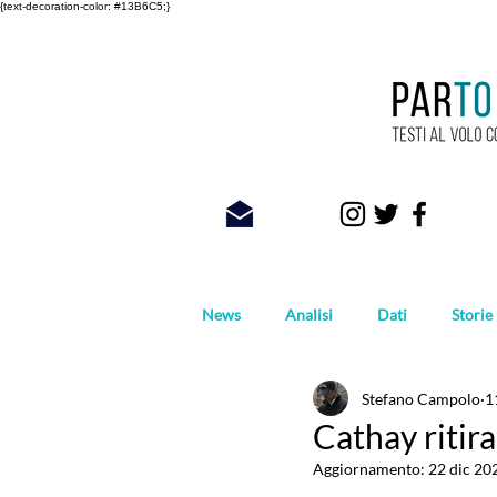
{text-decoration-color: #13B6C5;}
News
Analisi
Dati
Storie
Stefano Campolo
1
Foto
Cathay ritir
Aggiornamento:
22 dic 20