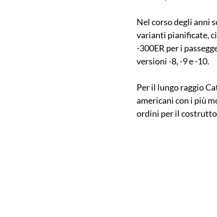
Nel corso degli anni s
varianti pianificate, 
-300ER per i passegge
versioni -8, -9 e -10.
Per il lungo raggio C
americani con i più mo
ordini per il costrutt