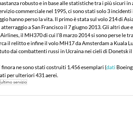
astanza robusto e in base alle statistiche tra i più sicuri in
rvizio commerciale nel 1995, ci sono stati solo 3 incidenti i
io hanno perso la vita. Il primo è stata sul volo 214 di Asi
 atterraggio a San Francisco il 7 giugno 2013. Gli altri due
Airlines, il MH370 di cui l’8 marzo 2014 si sono perse le tr
rca il relitto e infine il volo MH17 da Amsterdam a Kuala L
to dai combattenti russi in Ucraina nei cieli di Donetsk il
 finora ne sono stati costruiti 1.456 esemplari (
dati
 Boeing
ati per ulteriori 431 aerei.
ultimo servizio