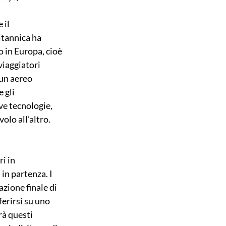
il 
itannica ha 
 in Europa, cioè 
iaggiatori 
un aereo 
 gli 
ve tecnologie, 
volo all’altro.
i in 
in partenza. I 
zione finale di 
erirsi su uno 
à questi 