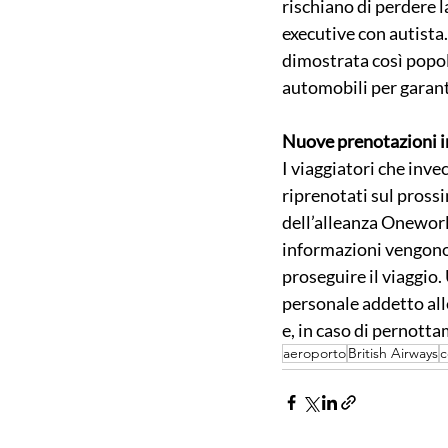
rischiano di perdere l
executive con autista.
dimostrata così popol
automobili per garant
Nuove prenotazioni i
I viaggiatori che inv
riprenotati sul prossi
dell’alleanza Oneworl
informazioni vengono 
proseguire il viaggio. 
personale addetto alle
e, in caso di pernotta
aeroporto
British Airways
c