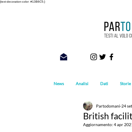
{text-decoration-color: #13B6C5;}
News
Analisi
Dati
Storie
Partodomani
24 se
Foto
British facil
Aggiornamento:
4 apr 202