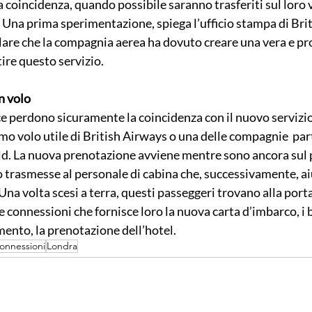
a coincidenza, quando possibile saranno trasferiti sul loro v
 Una prima sperimentazione, spiega l’ufficio stampa di Britis
are che la compagnia aerea ha dovuto creare una vera e prop
ire questo servizio.
n volo
ece perdono sicuramente la coincidenza con il nuovo servizi
mo volo utile di British Airways o una delle compagnie  par
d. La nuova prenotazione avviene mentre sono ancora sul p
trasmesse al personale di cabina che, successivamente, aiut
Una volta scesi a terra, questi passeggeri trovano alla porta 
 connessioni che fornisce loro la nuova carta d’imbarco, i b
mento, la prenotazione dell’hotel.
onnessioni
Londra