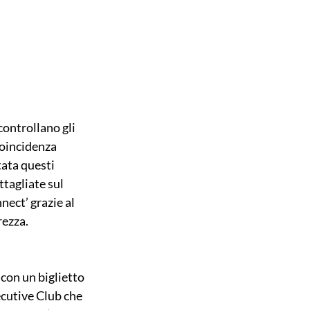
controllano gli 
coincidenza 
tata questi 
tagliate sul 
nect’ grazie al 
rezza.
 con un biglietto 
ecutive Club che 