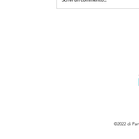
'Voglia di Volare' con ITA
Airways
©2022 di Par