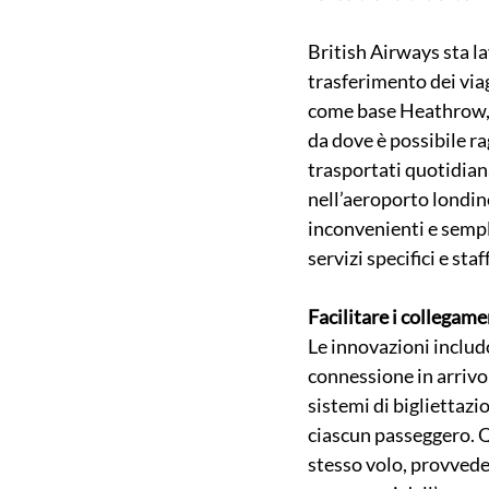
British Airways sta la
trasferimento dei viag
come base Heathrow, u
da dove è possibile r
trasportati quotidian
nell’aeroporto londine
inconvenienti e semplif
servizi specifici e sta
Facilitare i collegame
Le innovazioni includo
connessione in arrivo a
sistemi di bigliettazi
ciascun passeggero. Q
stesso volo, provvede