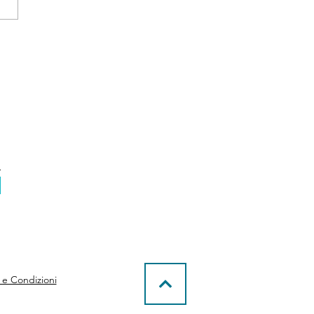
wings rianima Foggia
 e Condizioni