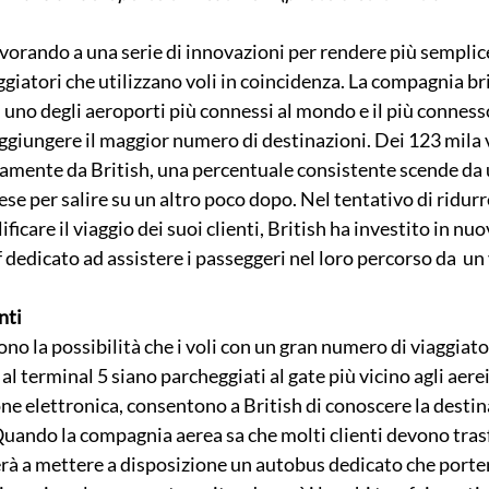
vorando a una serie di innovazioni per rendere più semplice 
giatori che utilizzano voli in coincidenza. La compagnia br
no degli aeroporti più connessi al mondo e il più connesso
aggiungere il maggior numero di destinazioni. Dei 123 mila v
amente da British, una percentuale consistente scende da 
se per salire su un altro poco dopo. Nel tentativo di ridurre
icare il viaggio dei suoi clienti, British ha investito in nuo
ff dedicato ad assistere i passeggeri nel loro percorso da  un 
nti
no la possibilità che i voli con un gran numero di viaggiator
l terminal 5 siano parcheggiati al gate più vicino agli aerei 
one elettronica, consentono a British di conoscere la destina
uando la compagnia aerea sa che molti clienti devono trasf
rà a mettere a disposizione un autobus dedicato che porter