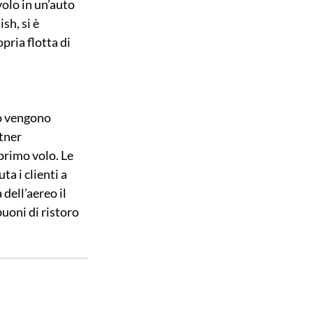
olo in un’auto 
h, si è 
ria flotta di 
o vengono 
tner 
rimo volo. Le 
a i clienti a 
dell’aereo il 
uoni di ristoro 