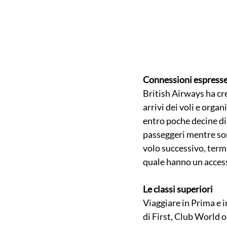
Connessioni espress
British Airways ha cre
arrivi dei voli e orga
entro poche decine di 
passeggeri mentre son
volo successivo, termi
quale hanno un accesso
Le classi superiori
Viaggiare in Prima e i
di First, Club World o