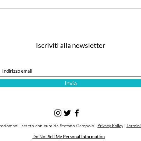
Lumi
Primo equipaggio femminile
pilota B747 dall'Italia
Iscriviti alla newsletter
Invia
todomani | scritto con cura da Stefano Campolo |
Privacy Policy
|
Termini
Do Not Sell My Personal Information