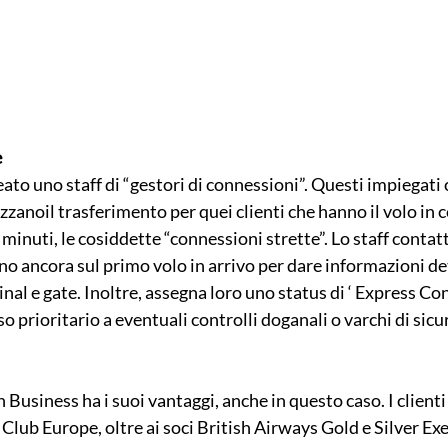
e
ato uno staff di “gestori di connessioni”. Questi impiegati 
nizzanoil trasferimento per quei clienti che hanno il volo in 
minuti, le cosiddette “connessioni strette”. Lo staff contat
o ancora sul primo volo in arrivo per dare informazioni det
nal e gate. Inoltre, assegna loro uno status di ‘ Express Con
 prioritario a eventuali controlli doganali o varchi di sicu
n Business ha i suoi vantaggi, anche in questo caso. I clienti
 Club Europe, oltre ai soci British Airways Gold e Silver Ex