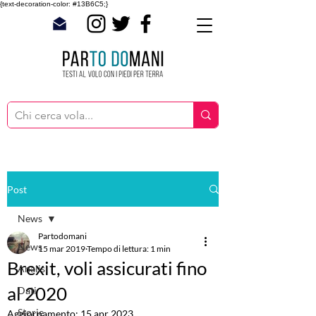
{text-decoration-color: #13B6C5;}
Post
News
Partodomani
News
15 mar 2019
Tempo di lettura: 1 min
Brexit, voli assicurati fino
Analisi
al 2020
Dati
Storie
Aggiornamento:
15 apr 2023