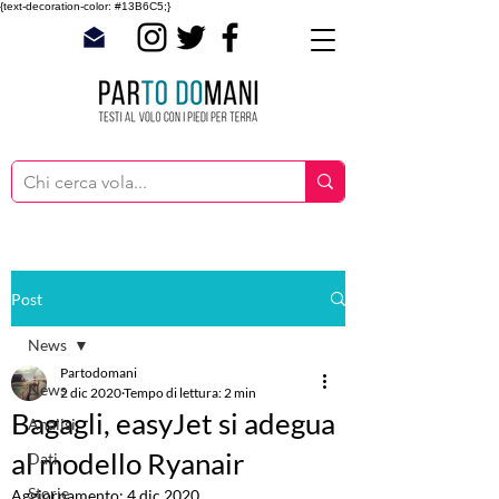
{text-decoration-color: #13B6C5;}
Post
News
Partodomani
News
2 dic 2020
Tempo di lettura: 2 min
Bagagli, easyJet si adegua
Analisi
al modello Ryanair
Dati
Storie
Aggiornamento:
4 dic 2020