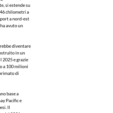
e, si estende su 
 46 chilometri a 
port a nord-est 
o ha avuto un 
trebbe diventare 
struito in un 
l 2025 e grazie 
o a 100 milioni 
primato di 
nno base a 
y Pacific e 
i. Il 