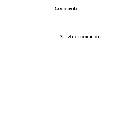
Commenti
Scrivi un commento...
Con 9 anni di ritardo e nel
mezzo della pandemia, Berlino
ha il suo nuovo aeroporto