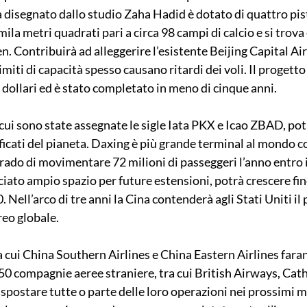
 disegnato dallo studio Zaha Hadid è dotato di quattro pist
mila metri quadrati pari a circa 98 campi di calcio e si trova
. Contribuirà ad alleggerire l’esistente Beijing Capital Air
limiti di capacità spesso causano ritardi dei voli. Il progett
i dollari ed è stato completato in meno di cinque anni.
 cui sono state assegnate le sigle Iata PKX e Icao ZBAD, po
ficati del pianeta. Daxing è più grande terminal al mondo co
 grado di movimentare 72 milioni di passeggeri l’anno entro i
ciato ampio spazio per future estensioni, potrà crescere fin
 Nell’arco di tre anni la Cina contenderà agli Stati Uniti il 
eo globale.
ta cui China Southern Airlines e China Eastern Airlines fara
50 compagnie aeree straniere, tra cui British Airways, Catha
spostare tutte o parte delle loro operazioni nei prossimi mes