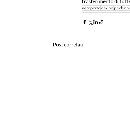
trasferimento di tutt
aeroporto
daxing
pechino
Post correlati