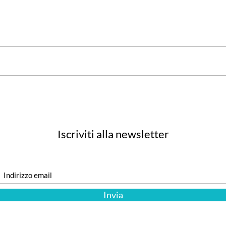
Aeroporti: nessun italiano tra i
Il di
primi 100
itali
Iscriviti alla newsletter
Invia