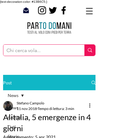
{text-decoration-color: #13B6C5;}
Post
News
Stefano Campolo
News
11 nov 2018
Tempo di lettura: 3 min
Alitalia, 5 emergenze in 4
Analisi
giorni
Dati
Storie
Aggiornamento:
5 apr 2021