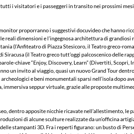
utti i visitatori e i passeggeri in transito nei prossimi mesi
 monitor proporranno i suggestivi docuvideo che hanno rico
 le reali dimensioni e l’ingegnosa architettura di grandios
nia (l’Anfiteatro di Piazza Stesicoro, il Teatro greco-roma
i Siracusa (il Teatro greco tutt’oggi palcoscenico delle rap
parole-chiave “Enjoy, Discovery, Learn” (Divertiti, Scopri, 
nno un invito al viaggio, quasi un nuovo Grand Tour dentro l
i archeologici e beni monumentali sparsi nell’isola dopo a
 immersiva seppur virtuale, grazie alle proposte multimedi
o, dentro apposite nicchie ricavate nell’allestimento, le p
roduzioni di alcune sculture realizzate da un’officina artigia
delle stampanti 3D. Fra i reperti figurano: un busto di Persef