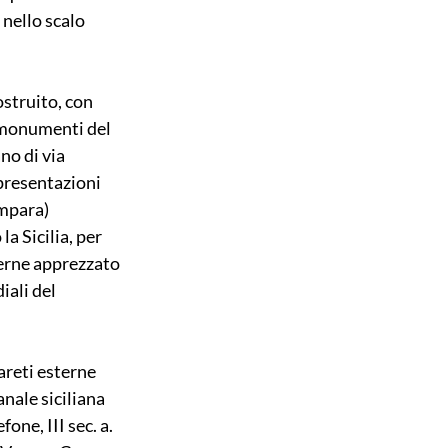
 nello scalo 
struito, con 
i monumenti del 
no di via 
presentazioni 
Impara) 
a Sicilia, per 
verne apprezzato 
ali del 
areti esterne 
nale siciliana 
one, III sec. a. 