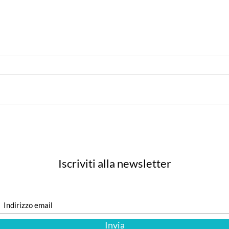
Lumi
Primo equipaggio femminile
pilota B747 dall'Italia
Iscriviti alla newsletter
Invia