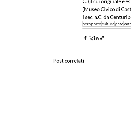
C. (il cui originale è 
(Museo Civico di Cast
I sec. a.C. da Centur
aeroporto
cultura
gate
cat
Post correlati