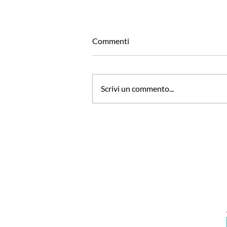
Commenti
Scrivi un commento...
'Voglia di Volare' con ITA
Airways