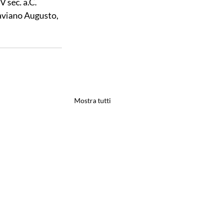
 sec. a.C. 
taviano Augusto, 
Mostra tutti