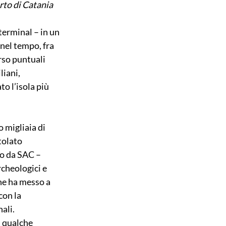
orto di Catania
terminal – in un 
nel tempo, fra 
rso puntuali 
liani, 
o l’isola più 
 migliaia di 
tolato 
o da SAC – 
cheologici e 
he ha messo a 
con la 
ali.
a qualche 