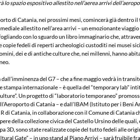
lo spazio espositivo allestito nell’aerea arrivi dell’aerop
orto di Catania, nei prossimi mesi, comincerà già dentro il 
ediale allestito nell’area arrivi – un emozionante viaggio 
, sfogliando con lo sguardo un libro immaginario che, attrave
e copie fedeli di reperti archeologici custoditi nei musei sici
mini, dei e di antiche culture che, nei millenni, hanno abitat
neo.
 dall’imminenza del G7 – che a fine maggio vedrà in transito
 e stampa internazionale – è quella del “temporary lab” inti
Culture”. Un progetto di “laboratorio temporaneo” promoss
ll’Aeroporto di Catania – e dall’IBAM (Istituto per i Beni Ar
di Catania, in collaborazione con il Comune di Catania c
ere della collezione civica del Castello Ursino delle quali, 
a 3D, sono state realizzate copie del tutto fedeli alle origin
ltural Gate” – in uno stand al Piano Arrivi – sarà fruibile fr