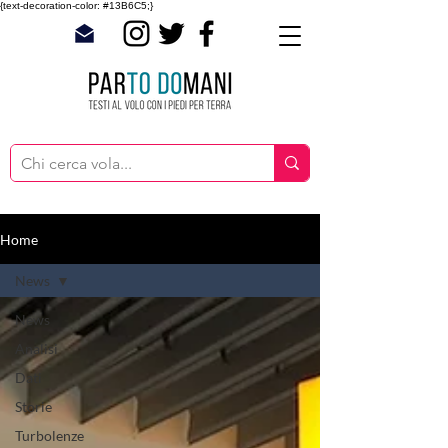
{text-decoration-color: #13B6C5;}
Home
News
News
Analisi
Dati
Storie
Turbolenze