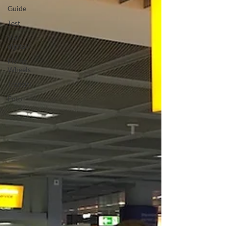
Guide
Test
Voli
digitali
Flying
Wheels
Transiti
Foto