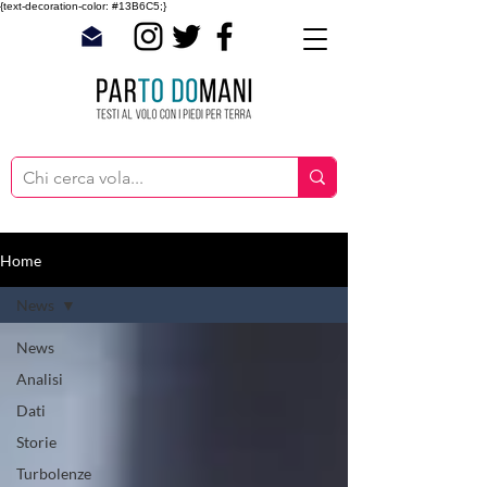
{text-decoration-color: #13B6C5;}
Home
News
News
Analisi
Dati
Storie
Turbolenze