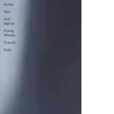
Guide
Test
Voli
digitali
Flying
Wheels
Transiti
Foto