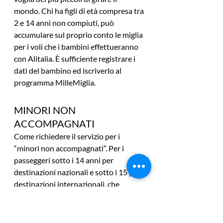
mondo. Chi ha figli di età compresa tra 
2 e 14 anni non compiuti, può 
accumulare sul proprio conto le miglia 
per i voli che i bambini effettueranno 
con Alitalia. È sufficiente registrare i 
dati del bambino ed iscriverlo al 
programma MilleMiglia.
MINORI NON 
ACCOMPAGNATI
Come richiedere il servizio per i 
“minori non accompagnati”. Per i 
passeggeri sotto i 14 anni per 
destinazioni nazionali e sotto i 15 per 
destinazioni internazionali, che 
viaggiano da soli o con un 
accompagnatore minorenne o 
accompagnati da un maggiorenne su 