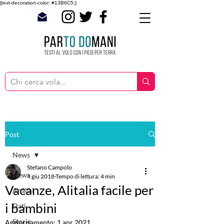
{text-decoration-color: #13B6C5;}
Post
News
Stefano Campolo
News
4 giu 2018
Tempo di lettura: 4 min
Vacanze, Alitalia facile per
Analisi
i bambini
Dati
Storie
Aggiornamento:
1 apr 2021