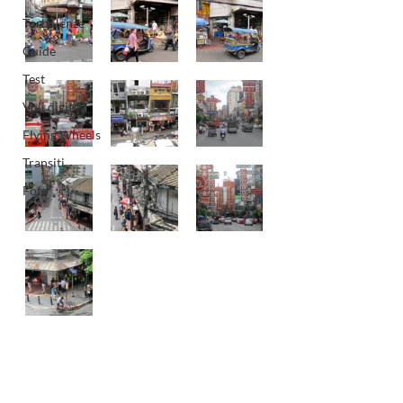
Turbolenze
Guide
Test
Voli digitali
Flying Wheels
Transiti
Foto