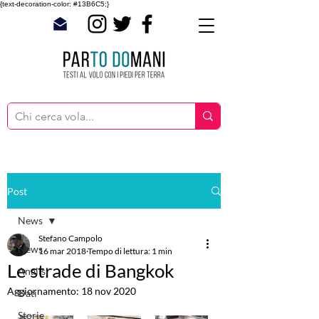
{text-decoration-color: #13B6C5;}
Post
News
Stefano Campolo
News
16 mar 2018
Tempo di lettura: 1 min
Le strade di Bangkok
Analisi
Aggiornamento:
18 nov 2020
Dati
Storie