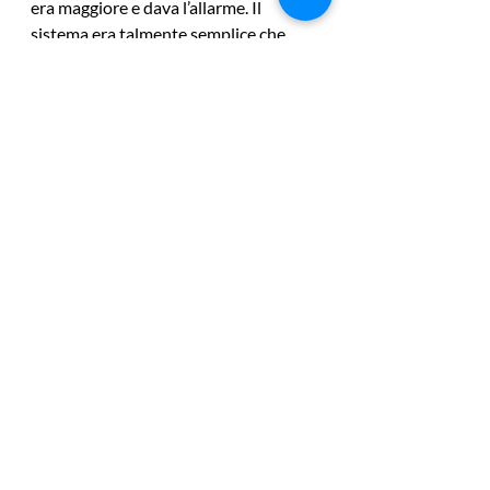
era maggiore e dava l’allarme. Il 
sistema era talmente semplice che 
alcuni storici non esitano a 
definire questo strumento 
“paleolitico” rispetto alle tecnologie 
disponibili all’epoca.
Dei numerosi muri d’ascolto costruiti 
ne sono sopravvissuti due: uno a San 
Placido Calonerò (Messina) nei pressi 
dell’Istituto Agrario Cuppari e uno sul 
monte Patella nell’isola di Leros, nel 
Dodecaneso che fino al 1943 era 
territorio italiano. Quest’ultimo è 
stato restaurato di recente grazie al 
lavoro di uno storico italiano, Luciano 
Alberghini Maltoni, che ha fondato il 
sito 
Dodecaneso.org
.
aerofoni
muro d'ascolto