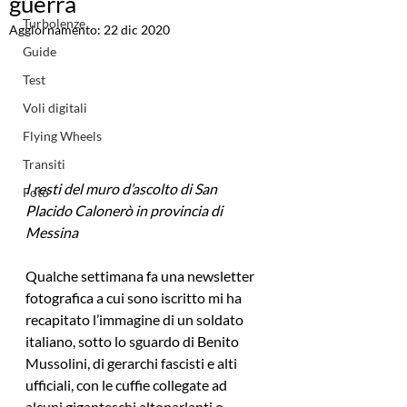
guerra
Turbolenze
Aggiornamento:
22 dic 2020
Guide
Test
Voli digitali
Flying Wheels
Transiti
I resti del muro d’ascolto di San 
Foto
Placido Calonerò in provincia di 
Messina
Qualche settimana fa una newsletter 
fotografica a cui sono iscritto mi ha 
recapitato l’immagine di un soldato 
italiano, sotto lo sguardo di Benito 
Mussolini, di gerarchi fascisti e alti 
ufficiali, con le cuffie collegate ad 
alcuni giganteschi altoparlanti o, 