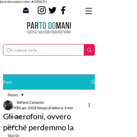
{text-decoration-color: #13B6C5;}
Post
News
Stefano Campolo
News
24 apr 2018
Tempo di lettura: 3 min
Gli aerofoni, ovvero
Analisi
perché perdemmo la
Dati
Storie