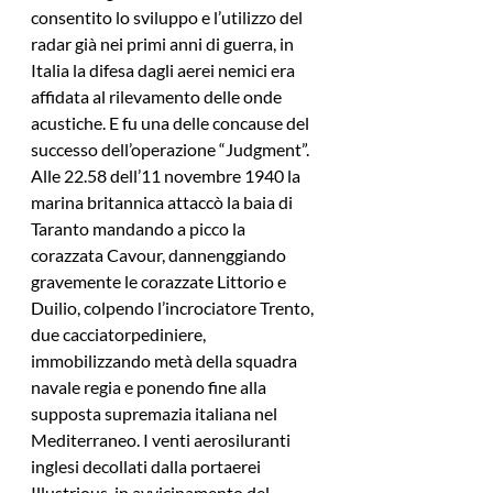
consentito lo sviluppo e l’utilizzo del 
radar già nei primi anni di guerra, in 
Italia la difesa dagli aerei nemici era 
affidata al rilevamento delle onde 
acustiche. E fu una delle concause del 
successo dell’operazione “Judgment”. 
Alle 22.58 dell’11 novembre 1940 la 
marina britannica attaccò la baia di 
Taranto mandando a picco la 
corazzata Cavour, dannenggiando 
gravemente le corazzate Littorio e 
Duilio, colpendo l’incrociatore Trento, 
due cacciatorpediniere, 
immobilizzando metà della squadra 
navale regia e ponendo fine alla 
supposta supremazia italiana nel 
Mediterraneo. I venti aerosiluranti 
inglesi decollati dalla portaerei 
Illustrious, in avvicinamento del 