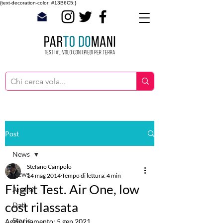
{text-decoration-color: #13B6C5;}
Post
News
Stefano Campolo
News
14 mag 2014
Tempo di lettura: 4 min
Flight Test. Air One, low
Analisi
cost rilassata
Dati
Storie
Aggiornamento:
5 gen 2021