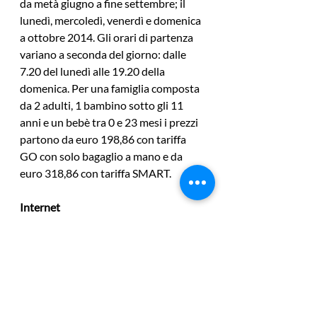
da metà giugno a fine settembre; il 
lunedì, mercoledì, venerdì e domenica 
a ottobre 2014. Gli orari di partenza 
variano a seconda del giorno: dalle 
7.20 del lunedì alle 19.20 della 
domenica. Per una famiglia composta 
da 2 adulti, 1 bambino sotto gli 11 
anni e un bebè tra 0 e 23 mesi i prezzi 
partono da euro 198,86 con tariffa 
GO con solo bagaglio a mano e da 
euro 318,86 con tariffa SMART.
Internet
Per maggiori informazioni è possibile 
rivolgersi direttamente al sito della 
compagnia, 
www.flyairone.com
, dove 
è molto utile la funzione di 
prenotazione di un volo con 
pagamento differito di 24 ore. Il 