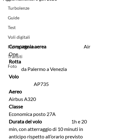
Turbolenze
Guide
Test
Voli digitali
Compagnia aerea
			Air 
Flying Wheels
One
Transiti
Rotta 
Foto
	da Palermo a Venezia
Volo
		AP735
Aereo            
Airbus A320
Classe            
Economica posto 27A
Durata del volo 
 			1h e 20 
min, con atterraggio di 10 minuti in 
anticipo rispetto all’orario previsto