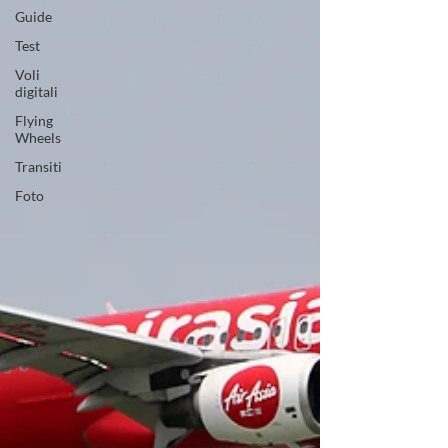
Guide
Test
Voli
digitali
Flying
Wheels
Transiti
Foto