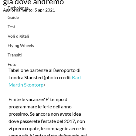
già dove andremo
Turbolenze
Aggiornamento:
5 apr 2021
Guide
Test
Voli digitali
Flying Wheels
Transiti
Foto
Tabellone partenze all’aeroporto di 
Londra Stansted (photo credit 
Karl-
Martin Skontorp
)
Finite le vacanze? E’ tempo di 
programmare le ferie dell’anno 
prossimo. Se ancora non avete idea 
dove passerete l’estate del 2017, non 
vi preoccupate, le compagnie aeree lo 
sanno già. Mentre si sta definendo nei 