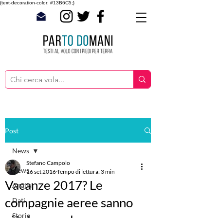
{text-decoration-color: #13B6C5;}
Post
News
Stefano Campolo
News
16 set 2016
Tempo di lettura: 3 min
Vacanze 2017? Le
Analisi
compagnie aeree sanno
Dati
Storie