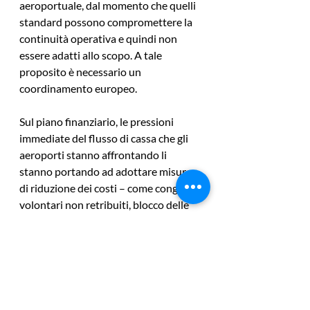
aeroportuale, dal momento che quelli 
standard possono compromettere la 
continuità operativa e quindi non 
essere adatti allo scopo. A tale 
proposito è necessario un 
coordinamento europeo.
Sul piano finanziario, le pressioni 
immediate del flusso di cassa che gli 
aeroporti stanno affrontando li 
stanno portando ad adottare misure 
di riduzione dei costi – come congedi 
volontari non retribuiti, blocco delle 
assunzioni e differimento di 
investimenti non essenziali. Tuttavia, 
l’estensione e la portata delle misure 
di mitigazione negli aeroporti sono 
limitate. Il fatto che gli aeroporti 
debbano rimanere pienamente 