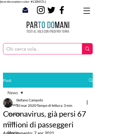
{text-decoration-color: #13B6C5;}
Post
News
Stefano Campolo
News
10 mar 2020
Tempo di lettura: 3 min
Coronavirus, già persi 67
Analisi
millioni di passeggeri
Dati
Storie
Aggiornamento:
7 apr 2021