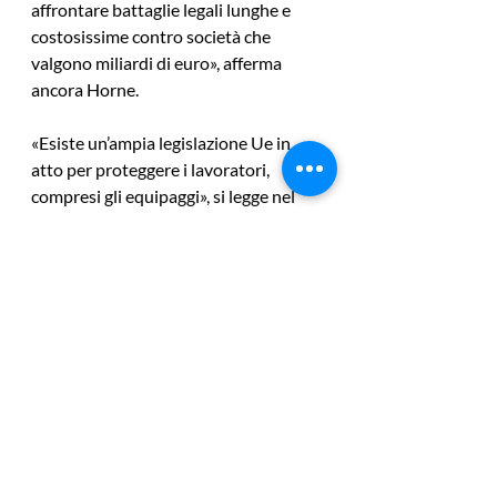
affrontare battaglie legali lunghe e 
costosissime contro società che 
valgono miliardi di euro», afferma 
ancora Horne.
«Esiste un’ampia legislazione Ue in 
atto per proteggere i lavoratori, 
compresi gli equipaggi», si legge nel 
comunicato ufficiale della 
Commissione. «Una maggiore 
chiarezza sull’applicazione di tali 
norme a situazioni complesse 
migliorerà la certezza del diritto per i 
lavoratori e i datori di lavoro nel 
settore. Inoltre, migliorerà anche 
l’applicazione delle norme 
comunitarie e nazionali da parte delle 
autorità e dei tribunali nazionali. La 
Commissione è impegnata a 