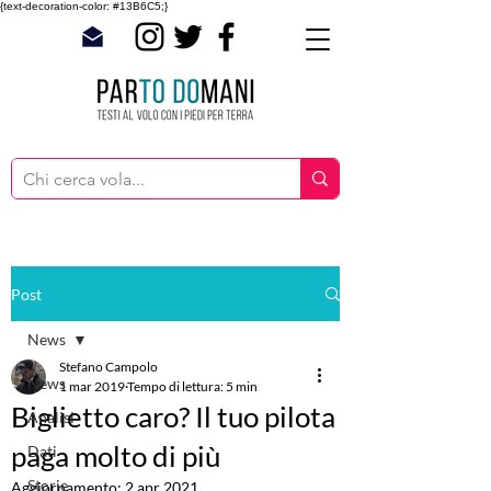
{text-decoration-color: #13B6C5;}
Post
News
Stefano Campolo
News
1 mar 2019
Tempo di lettura: 5 min
Biglietto caro? Il tuo pilota
Analisi
paga molto di più
Dati
Storie
Aggiornamento:
2 apr 2021