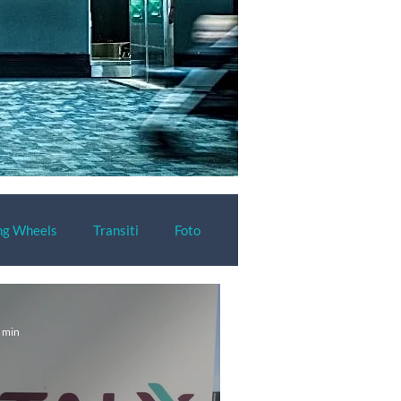
ng Wheels
Transiti
Foto
7 min