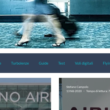
e
Turbolenze
Guide
Test
Voli digitali
Flyi
Stefano Campolo
13 feb 2020
Tempo di lettura: 