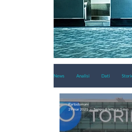
News
Analisi
Dati
Stori
Partodomani
29 mar 2021
Tempo di lettura: 1 min