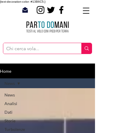
{text-decoration-color: #13B6C5;}
Home
News
News
Analisi
Dati
Storie
Turbolenze