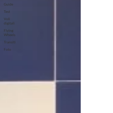
Guide
Test
Voli
digitali
Flying
Wheels
Transiti
Foto