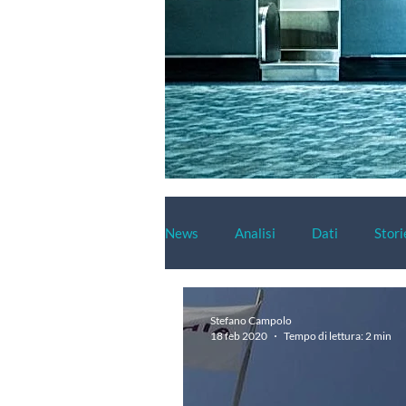
News
Analisi
Dati
Stori
Stefano Campolo
18 feb 2020
Tempo di lettura: 2 min