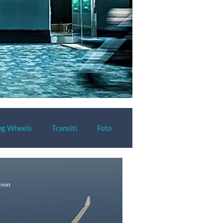
ng Wheels
Transiti
Foto
2 min