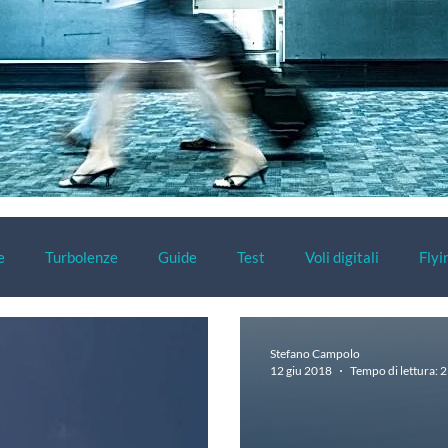
e
Turbolenze
Guide
Test
Voli digitali
Flyi
Stefano Campolo
12 giu 2018
Tempo di lettura: 