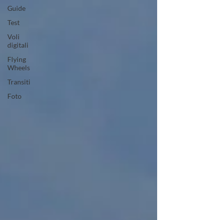
Guide
Test
Voli
digitali
Flying
Wheels
Transiti
Foto