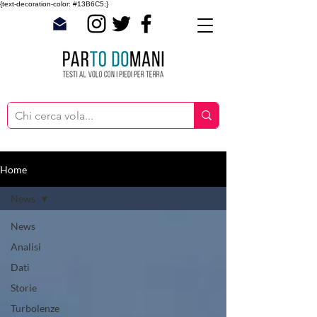
{text-decoration-color: #13B6C5;}
Home
News
News
Analisi
Dati
Storie
Turbolenze